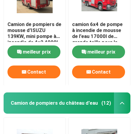
Camion de pompiers de
camion 6x4 de pompe
mousse d'ISUZU
à incendie de mousse
139KW, mini pompe à
de l'eau 17000l de
incendie de 4x2 4000L
grande taille pour la
avec de l'eau de
délivrance du feu
meilleur prix
meilleur prix
mousse
Contact
Contact
Camion de pompiers du château d'eau
(12)