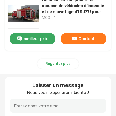
mousse de véhicules d'incendie
et de sauvetage d'ISUZU pour la
Camion de pompiers du château d'eau
lutte contre l'incendie de
MOQ：1
secours
Camion de pompiers de réservoir d'eau
meilleur prix
Contact
Camion de pompier télécommandé à gaz
Camion de pompiers robuste
Regardez plus
Camion de pompiers de sauvetage léger
Laisser un message
Nous vous rappellerons bientôt!
Camion de pompiers de forêt
Ambulance de premiers soins