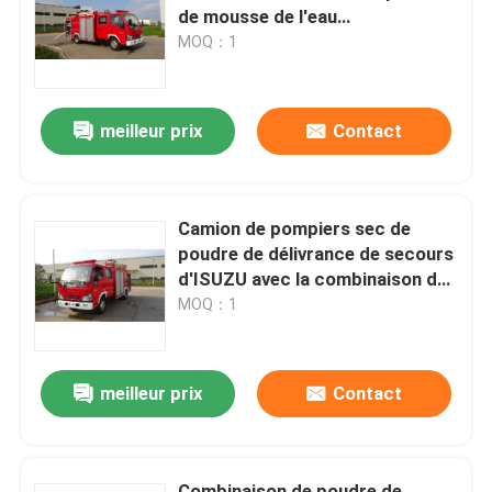
de mousse de l'eau
multifonctionnelle
MOQ：1
Visite d'usine
meilleur prix
Contact
Contrôle de qualité
Contactez-nous
Camion de pompiers sec de
poudre de délivrance de secours
Demandez une citation
d'ISUZU avec la combinaison de
mousse
MOQ：1
Camion de pompiers de sauvetage d'urgence
meilleur prix
Contact
Camion de pompiers en mousse
Camion de pompiers à poudre sèche
Combinaison de poudre de