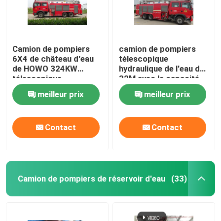
Camion de pompiers
camion de pompiers
6X4 de château d'eau
télescopique
de HOWO 324KW
hydraulique de l'eau de
télescopique
32M avec la capacité
hydraulique de 32
de mousse de l'eau
meilleur prix
meilleur prix
mètres
2000L de 5000L
Contact
Contact
Camion de pompiers de réservoir d'eau
(33)