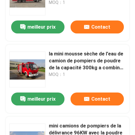
camion de délivrance de secours
MOQ：1
meilleur prix
Contact
la mini mousse sèche de l'eau de
camion de pompiers de poudre
de la capacité 300kg a combiné
130hp
MOQ：1
Maison
meilleur prix
Contact
Produits
mini camions de pompiers de la
délivrance 96KW avec la poudre
Au sujet de nous