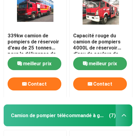
339kw camion de
Capacité rouge du
pompiers de réservoir
camion de pompiers
d'eau de 25 tonnes
4000L de réservoir
pour la délivrance de
d'eau de couleur de
secours de lutte
HOWO pour la
meilleur prix
meilleur prix
contre l'incendie
pulvérisation
polyvalente de route
Contact
Contact
Camion de pompier télécommandé à gaz
(7)