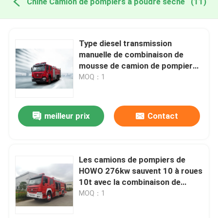
Chine Camion de pompiers à poudre sèche
(11)
Type diesel transmission
manuelle de combinaison de
mousse de camion de pompiers
de poudre sèche
MOQ：1
multifonctionnelle
meilleur prix
Contact
Les camions de pompiers de
HOWO 276kw sauvent 10 à roues
10t avec la combinaison de
poudre de mousse
MOQ：1