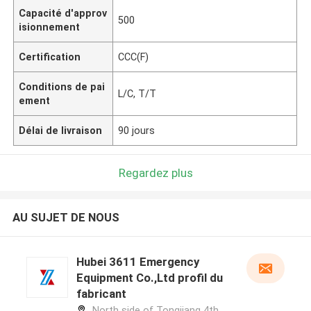
Capacité d'approv
500
isionnement
Certification
CCC(F)
Conditions de pai
L/C, T/T
ement
Délai de livraison
90 jours
Regardez plus
AU SUJET DE NOUS
Hubei 3611 Emergency
Equipment Co.,Ltd profil du
fabricant
North side of Tongjiang 4th