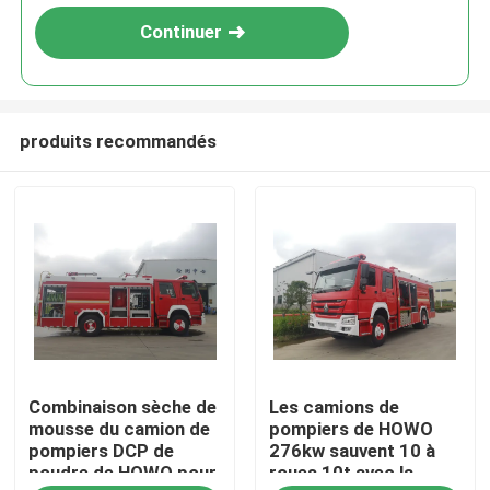
Continuer
produits recommandés
Maison
Combinaison sèche de
Les camions de
Produits
mousse du camion de
pompiers de HOWO
pompiers DCP de
276kw sauvent 10 à
poudre de HOWO pour
roues 10t avec la
Au sujet de nous