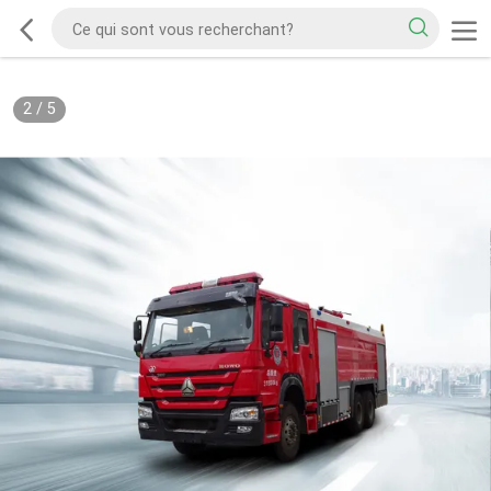
2
/
5