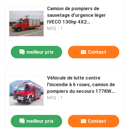
Camion de pompiers de
Bulldozer sur chenilles
sauvetage d'urgence léger
IVECO 130hp 4X2
multifonctionnel
MOQ：1
Véhicule d'urgence d'ingénierie
meilleur prix
Contact
Véhicule de lutte contre
l'incendie à 6 roues, camion de
pompiers du secours 177KW
avec la grue 5T
MOQ：1
meilleur prix
Contact