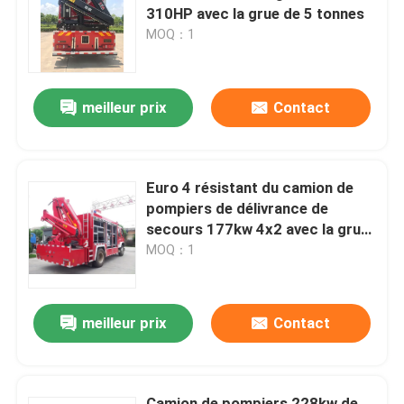
310HP avec la grue de 5 tonnes
MOQ：1
Visite d'usine
meilleur prix
Contact
Contrôle de qualité
Contactez-nous
Euro 4 résistant du camion de
pompiers de délivrance de
Demandez une citation
secours 177kw 4x2 avec la grue
5T
MOQ：1
Camion de pompiers de sauvetage d'urgence
meilleur prix
Contact
Camion de pompiers en mousse
Camion de pompiers à poudre sèche
Camion de pompiers 228kw de