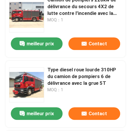
délivrance du secours 4X2 de
lutte contre l'incendie avec la
Camion de pompiers du château d'eau
grue de 5 tonnes
MOQ：1
Camion de pompiers de réservoir d'eau
meilleur prix
Contact
Camion de pompier télécommandé à gaz
Type diesel roue lourde 310HP
Camion de pompiers robuste
du camion de pompiers 6 de
délivrance avec la grue 5T
Camion de pompiers de sauvetage léger
MOQ：1
Camion de pompiers de forêt
meilleur prix
Contact
Ambulance de premiers soins