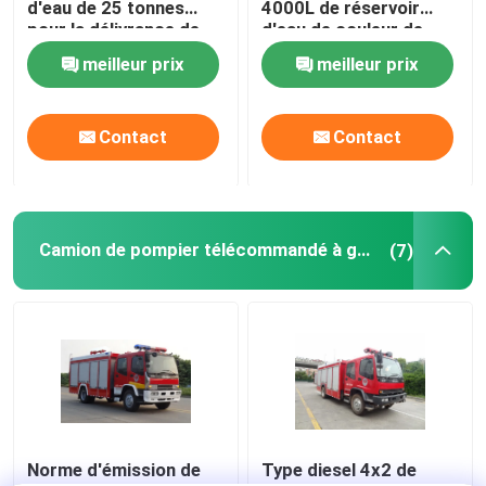
d'eau de 25 tonnes
4000L de réservoir
pour la délivrance de
d'eau de couleur de
secours de lutte
HOWO pour la
meilleur prix
meilleur prix
contre l'incendie
pulvérisation
polyvalente de route
Contact
Contact
Camion de pompier télécommandé à gaz
(7)
Norme d'émission de
Type diesel 4x2 de