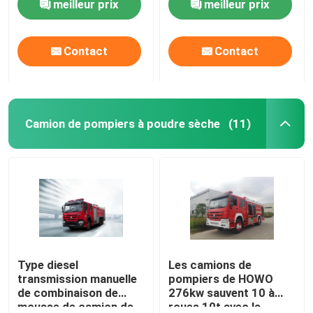
meilleur prix
meilleur prix
mousse
Contact
Contact
Camion de pompiers à poudre sèche
(11)
Type diesel
Les camions de
transmission manuelle
pompiers de HOWO
de combinaison de
276kw sauvent 10 à
mousse de camion de
roues 10t avec la