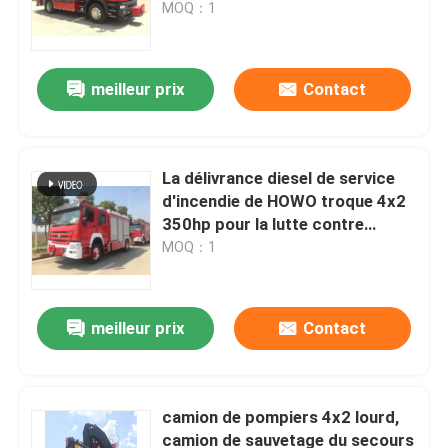
MOQ：1
meilleur prix
Contact
La délivrance diesel de service
d'incendie de HOWO troque 4x2
350hp pour la lutte contre
l'incendie
MOQ：1
Maison
meilleur prix
Contact
Produits
camion de pompiers 4x2 lourd,
camion de sauvetage du secours
Au sujet de nous