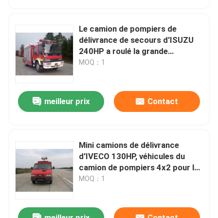
Le camion de pompiers de
délivrance de secours d'ISUZU
240HP a roulé la grande
capacité
MOQ：1
meilleur prix
Contact
Mini camions de délivrance
d'IVECO 130HP, véhicules du
camion de pompiers 4x2 pour la
lutte contre l'incendie
MOQ：1
meilleur prix
Contact