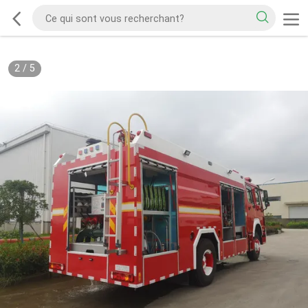
2
/
5