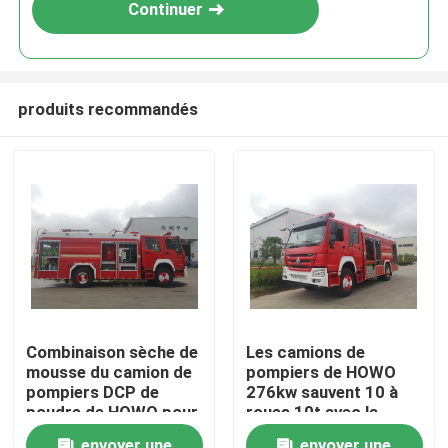
Continuer
produits recommandés
Maison
Combinaison sèche de
Les camions de
mousse du camion de
pompiers de HOWO
Produits
pompiers DCP de
276kw sauvent 10 à
poudre de HOWO pour
roues 10t avec la
la délivrance de
combinaison de
Au sujet de nous
envoyer une
envoyer une