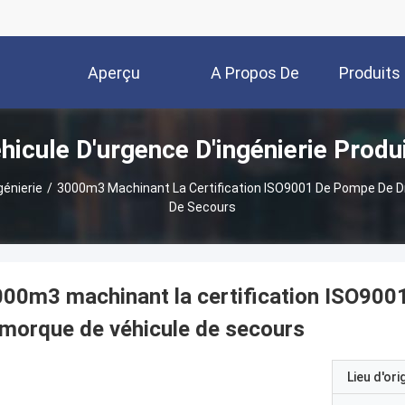
Aperçu
A Propos De
Produits
hicule D'urgence D'ingénierie Produ
Nous
génierie
/
3000m3 Machinant La Certification ISO9001 De Pompe De D
De Secours
00m3 machinant la certification ISO900
morque de véhicule de secours
Lieu d'ori