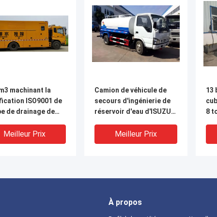
m3 machinant la
Camion de véhicule de
13 
fication ISO9001 de
secours d'ingénierie de
cub
e de drainage de
réservoir d'eau d'ISUZU
8 t
rque de véhicule de
FVR cube 13 capacité de
car
urs
5 tonnes
l'u
Meilleur Prix
Meilleur Prix
À propos