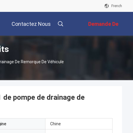
French
Contactez Nous
Demande De
its
Soumission
rainage De Remorque De Véhicule
1 de pompe de drainage de
gine
Chine