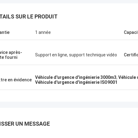
TAILS SUR LE PRODUIT
antie
1 année
Capaci
vice après-
Support en ligne, support technique vidéo
Certifi
te fourni
Véhicule d'urgence d'ingénierie 3000m3
,
Véhicule 
tre en évidence
Véhicule d'urgence d'ingénierie ISO9001
ISSER UN MESSAGE