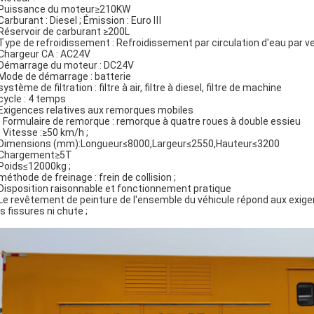
 Puissance du moteur≥210KW
 Carburant : Diesel ; Émission : Euro Ⅲ
 Réservoir de carburant ≥200L
 Type de refroidissement : Refroidissement par circulation d'eau par ve
 Chargeur CA : AC24V
 Démarrage du moteur : DC24V
 Mode de démarrage : batterie
système de filtration : filtre à air, filtre à diesel, filtre de machine
 cycle : 4 temps
 Exigences relatives aux remorques mobiles
) Formulaire de remorque : remorque à quatre roues à double essieu
) Vitesse :≥50 km/h ;
 Dimensions (mm):Longueur≤8000,Largeur≤2550,Hauteur≤3200
 Chargement≥5T
 Poids≤12000kg ;
méthode de freinage : frein de collision ;
 Disposition raisonnable et fonctionnement pratique
 Le revêtement de peinture de l'ensemble du véhicule répond aux exige
s fissures ni chute ;