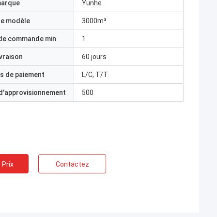
marque
Yunhe
e modèle
3000m³
 de commande min
1
ivraison
60 jours
s de paiement
L/C, T/T
 d'approvisionnement
500
 Prix
Contactez