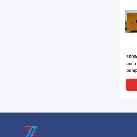
3000
certi
pomp
remo
seco