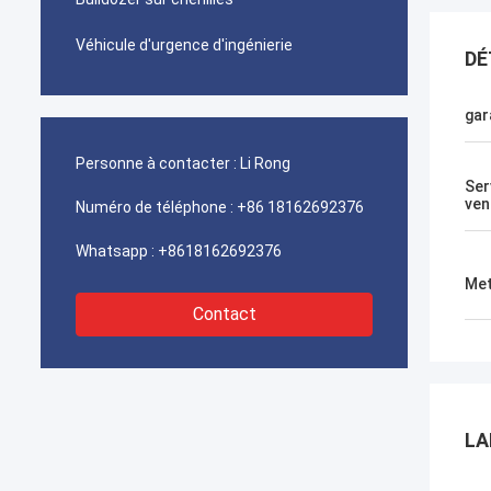
Véhicule d'urgence d'ingénierie
DÉ
gar
Personne à contacter :
Li Rong
Ser
ven
Numéro de téléphone :
+86 18162692376
Whatsapp :
+8618162692376
Met
Contact
LA