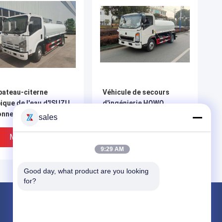
bateau-citerne
Véhicule de secours
ique de l'eau d'ISUZU
d'ingénierie HOWO
onnes de type de
3800mm avec 8 cubes de
sales
burant diesel pour
réservoir d'eau de 8
rgence
tonnes
Meilleur Prix
Meilleur Prix
9:29 AM
Good day, what product are you looking 
for?
Produits