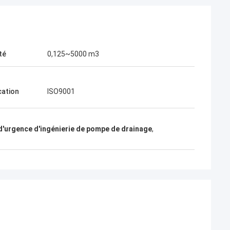
té
0,125~5000 m3
cation
ISO9001
d'urgence d'ingénierie de pompe de drainage
,