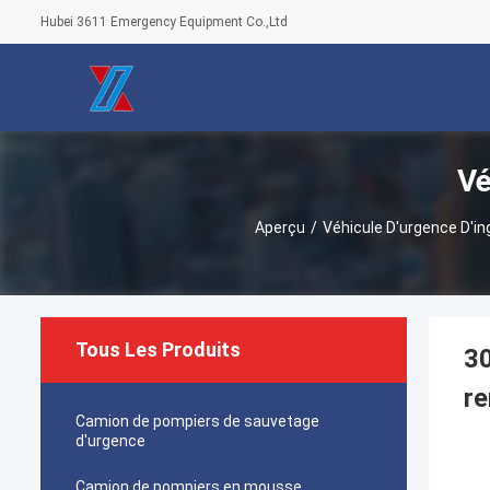
Hubei 3611 Emergency Equipment Co.,Ltd
Vé
Aperçu
/
Véhicule D'urgence D'in
Tous Les Produits
30
re
Camion de pompiers de sauvetage
d'urgence
Camion de pompiers en mousse