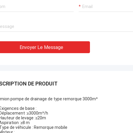
Envoyer Le Message
SCRIPTION DE PRODUIT
mion pompe de drainage de type remorque 3000m³
 Exigences de base :
 Déplacement :≥3000m³/h
 Hauteur de levage :≥20m
 Aspiration :≥8 m
 Type de véhicule : Remorque mobile
 Moteur :