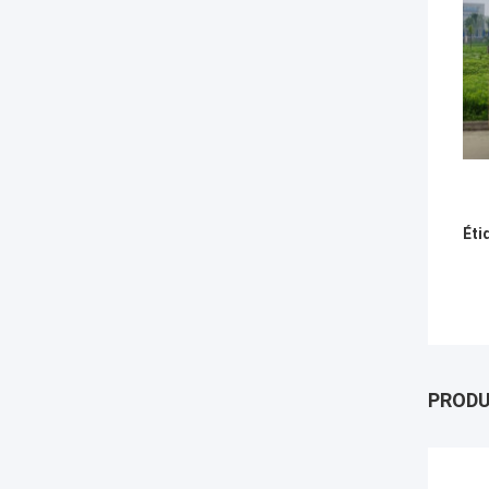
Éti
PROD