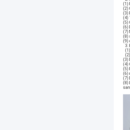
(1)
(2)
(3)
(4)
(5)
(6)
(7)
(8) 
(9)
3.
(1
(2
(3)
(4)
(5)
(6) 
(7)
(8)
san