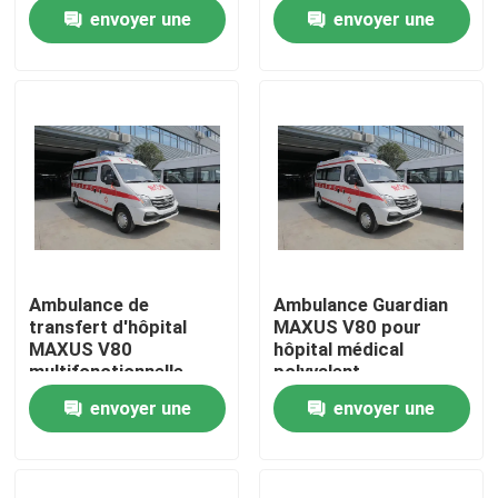
hospitalisés
les services
envoyer une
envoyer une
d'ambulance pour les
urgences médicales
Visite d'usine
demande
demande
Contrôle de qualité
Contactez-nous
Demandez une citation
Ambulance de
Ambulance Guardian
transfert d'hôpital
MAXUS V80 pour
Camion de pompiers de sauvetage d'urgence
MAXUS V80
hôpital médical
multifonctionnelle
polyvalent
pour le patient
envoyer une
envoyer une
Camion de pompiers en mousse
demande
demande
Camion de pompiers à poudre sèche