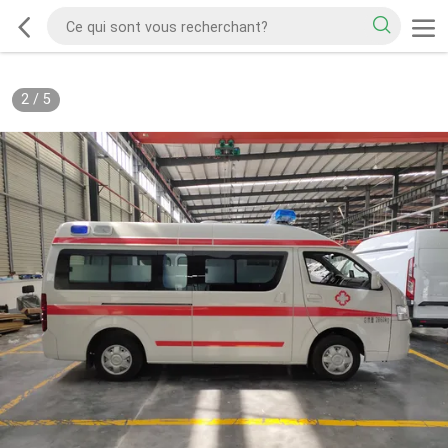
2
/
5