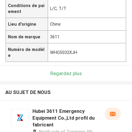
Conditions de pai
L/C, T/T
ement
Lieu d'origine
Chine
Nom de marque
3611
Numéro de modèl
WHG5032XJH
e
Regardez plus
AU SUJET DE NOUS
Hubei 3611 Emergency
Equipment Co.,Ltd profil du
fabricant
North side of Tongjiang 4th