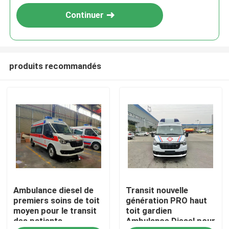
Continuer
produits recommandés
Maison
Ambulance diesel de
Transit nouvelle
Produits
premiers soins de toit
génération PRO haut
moyen pour le transit
toit gardien
des patients
Ambulance Diesel pour
Au sujet de nous