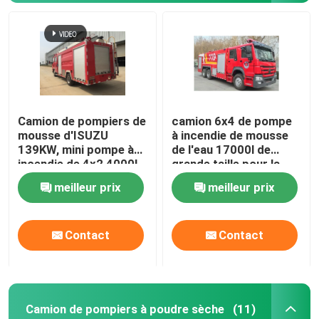
Camion de pompiers de
camion 6x4 de pompe
mousse d'ISUZU
à incendie de mousse
139KW, mini pompe à
de l'eau 17000l de
incendie de 4x2 4000L
grande taille pour la
avec de l'eau de
délivrance du feu
meilleur prix
meilleur prix
mousse
Maison
SOUMETTRE
Contact
Contact
Produits
Camion de pompiers à poudre sèche
(11)
Au sujet de nous