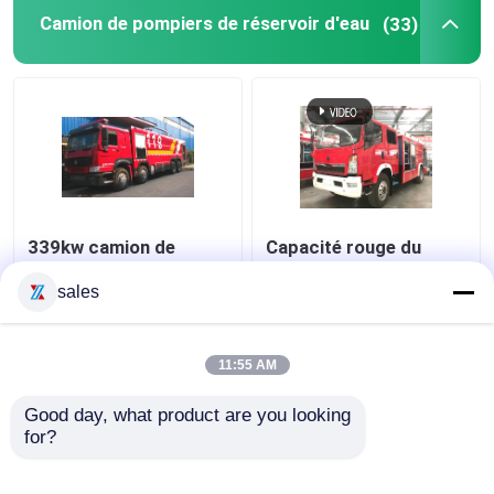
Camion de pompiers de réservoir d'eau
(33)
Bulldozer sur chenilles
Véhicule d'urgence d'ingénierie
339kw camion de
Capacité rouge du
pompiers de réservoir
camion de pompiers
d'eau de 25 tonnes
4000L de réservoir
sales
pour la délivrance de
d'eau de couleur de
secours de lutte
HOWO pour la
meilleur prix
meilleur prix
contre l'incendie
pulvérisation
11:55 AM
polyvalente de route
Good day, what product are you looking 
Contact
Contact
for?