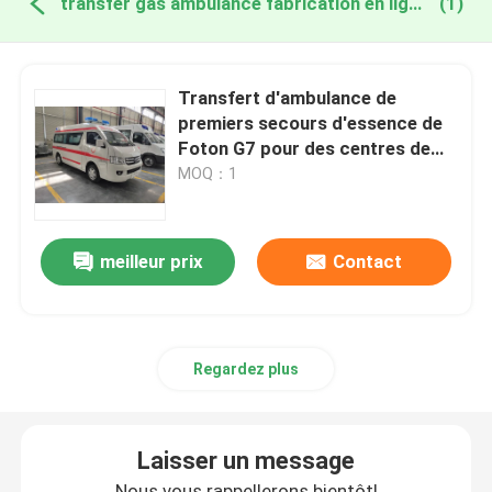
transfer gas ambulance fabrication en ligne
(1)
Transfert d'ambulance de
premiers secours d'essence de
Foton G7 pour des centres de
secours
MOQ：1
meilleur prix
Contact
Regardez plus
Laisser un message
Nous vous rappellerons bientôt!