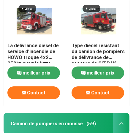
La délivrance diesel de
Type diesel résistant
service d'incendie de
du camion de pompiers
HOWO troque 4x2
de délivrance de
350hp pour la lutte
secours de SITRAK
contre l'incendie
228kw 4x2
meilleur prix
meilleur prix
Contact
Contact
Laisser un message
Camion de pompiers en mousse
(59)
Nous vous rappellerons bientôt!