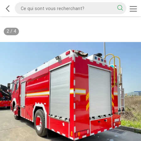
2
/
4