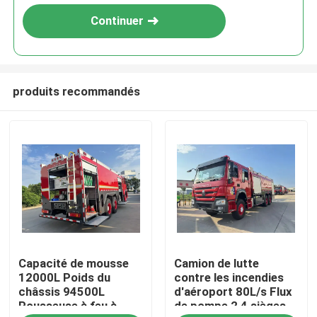
Continuer
produits recommandés
Maison
Capacité de mousse
Camion de lutte
Produits
12000L Poids du
contre les incendies
châssis 94500L
d'aéroport 80L/s Flux
Pousseuse à feu à
de pompe 2 4 sièges
Au sujet de nous