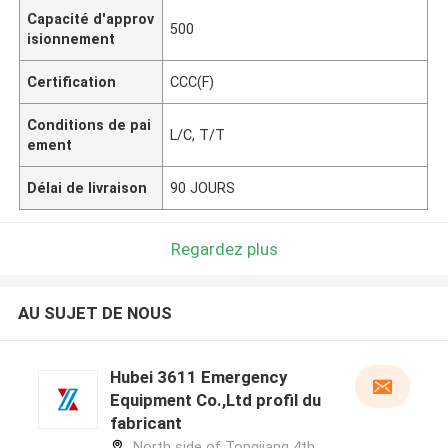
Capacité d'approv
500
isionnement
Certification
CCC(F)
Conditions de pai
L/C, T/T
ement
Délai de livraison
90 JOURS
Regardez plus
AU SUJET DE NOUS
Hubei 3611 Emergency
Equipment Co.,Ltd profil du
fabricant
North side of Tongjiang 4th