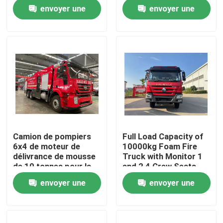
poudre sèche pour
d'équipage pour une
envoyer une
envoyer une
l'extinction des
réponse efficace aux
incendies
incendies
Visite d'usine
demande
demande
Contrôle de qualité
Contactez-nous
Demandez une citation
Camion de pompiers
Full Load Capacity of
6x4 de moteur de
10000kg Foam Fire
Camion de pompiers de sauvetage d'urgence
délivrance de mousse
Truck with Monitor 1
de 10 tonnes pour la
and 2 4 Crew Seats
lutte contre l'incendie
envoyer une
envoyer une
Camion de pompiers en mousse
de secours
demande
demande
Camion de pompiers à poudre sèche