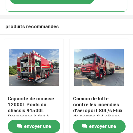
produits recommandés
Maison
Capacité de mousse
Camion de lutte
12000L Poids du
contre les incendies
châssis 94500L
d'aéroport 80L/s Flux
Produits
Pousseuse à feu à
de pompe 2 4 sièges
poudre sèche pour
d'équipage pour une
envoyer une
envoyer une
l'extinction des
réponse efficace aux
Au sujet de nous