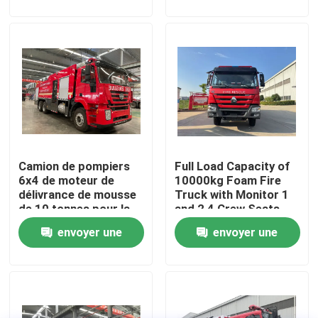
incendies
incendies
demande
demande
Visite d'usine
Contrôle de qualité
Contactez-nous
Camion de pompiers
Full Load Capacity of
Demandez une citation
6x4 de moteur de
10000kg Foam Fire
délivrance de mousse
Truck with Monitor 1
de 10 tonnes pour la
and 2 4 Crew Seats
Camion de pompiers de sauvetage d'urgence
lutte contre l'incendie
envoyer une
envoyer une
de secours
demande
demande
Camion de pompiers en mousse
Camion de pompiers à poudre sèche