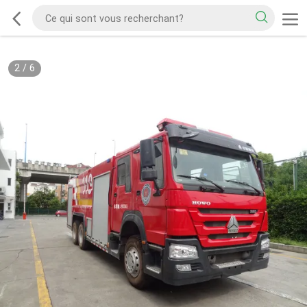
2
/
6