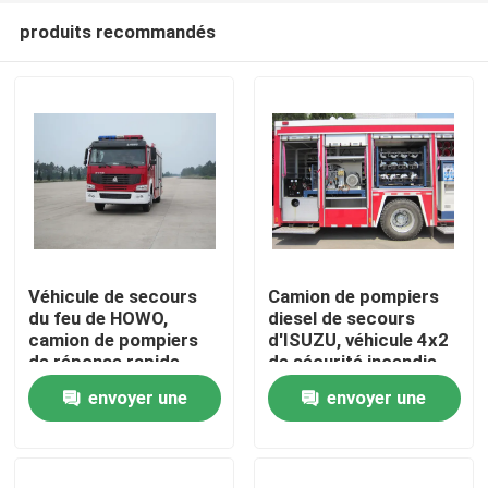
produits recommandés
Véhicule de secours
Camion de pompiers
du feu de HOWO,
diesel de secours
camion de pompiers
d'ISUZU, véhicule 4x2
Maison
de réponse rapide
de sécurité incendie
euro 2 euro 5
de délivrance
envoyer une
envoyer une
Produits
demande
demande
Au sujet de nous