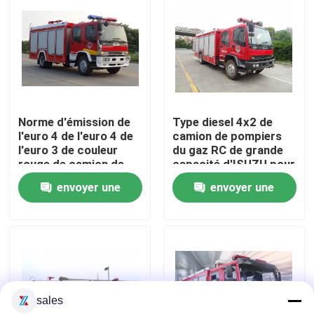
Visite d'usine
Contrôle de qualité
Norme d'émission de
Type diesel 4x2 de
Contactez-nous
l'euro 4 de l'euro 4 de
camion de pompiers
l'euro 3 de couleur
du gaz RC de grande
rouge de camion de
capacité d'ISUZU pour
Demandez une citation
pompiers du gaz
la lutte contre
envoyer une
envoyer une
diesel d'ISUZU
l'incendie
demande
demande
Camion de pompiers de sauvetage d'urgence
Camion de pompiers en mousse
sales
Camion de pompiers à poudre sèche