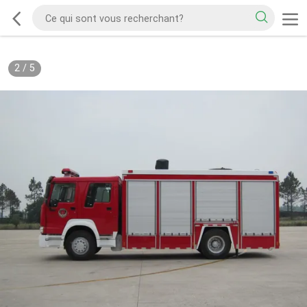
2
/
5