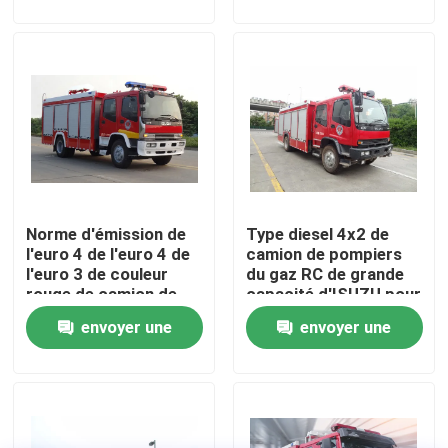
demande
demande
Visite d'usine
Contrôle de qualité
Contactez-nous
Norme d'émission de
Type diesel 4x2 de
Demandez une citation
l'euro 4 de l'euro 4 de
camion de pompiers
l'euro 3 de couleur
du gaz RC de grande
rouge de camion de
capacité d'ISUZU pour
Camion de pompiers de sauvetage d'urgence
pompiers du gaz
la lutte contre
envoyer une
envoyer une
diesel d'ISUZU
l'incendie
demande
demande
Camion de pompiers en mousse
Camion de pompiers à poudre sèche