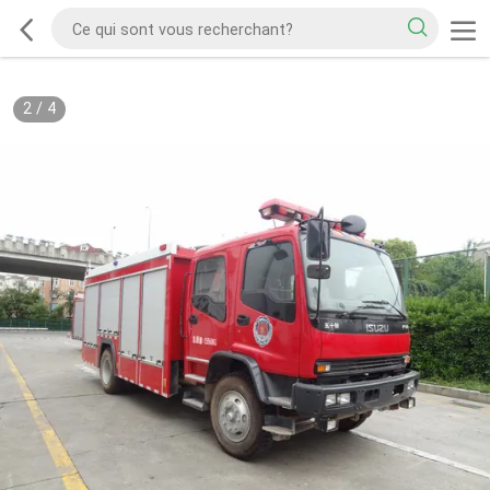
2
/
4