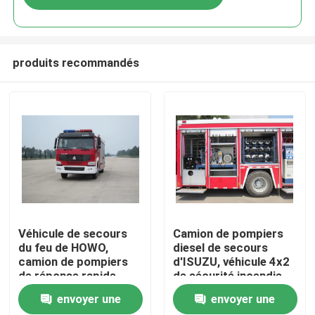
produits recommandés
Maison
Véhicule de secours
Camion de pompiers
du feu de HOWO,
diesel de secours
camion de pompiers
d'ISUZU, véhicule 4x2
Produits
de réponse rapide
de sécurité incendie
euro 2 euro 5
de délivrance
envoyer une
envoyer une
Au sujet de nous