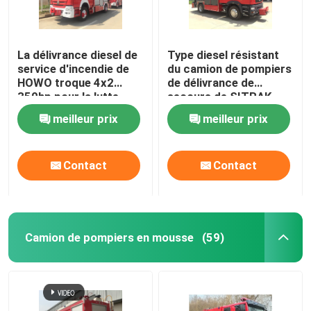
La délivrance diesel de
Type diesel résistant
service d'incendie de
du camion de pompiers
HOWO troque 4x2
de délivrance de
350hp pour la lutte
secours de SITRAK
contre l'incendie
228kw 4x2
meilleur prix
meilleur prix
Contact
Contact
Camion de pompiers en mousse
(59)