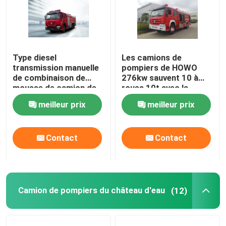
Visite d'usine
Type diesel
Les camions de
Contrôle de qualité
transmission manuelle
pompiers de HOWO
de combinaison de
276kw sauvent 10 à
mousse de camion de
roues 10t avec la
Contactez-nous
pompiers de poudre
combinaison de poudre
meilleur prix
meilleur prix
sèche
de mousse
multifonctionnelle
Demandez une citation
Contact
Contact
Camion de pompiers de sauvetage d'urgence
Camion de pompiers en mousse
Camion de pompiers du château d'eau
(12)
Camion de pompiers à poudre sèche