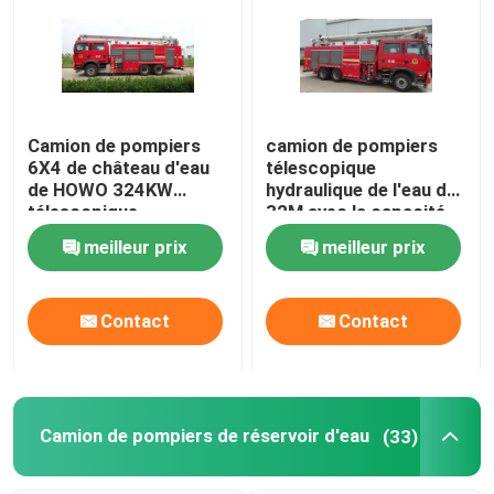
Camion de pompiers du château d'eau
Camion de pompiers de réservoir d'eau
Camion de pompiers
camion de pompiers
6X4 de château d'eau
télescopique
de HOWO 324KW
hydraulique de l'eau de
Camion de pompier télécommandé à gaz
télescopique
32M avec la capacité
hydraulique de 32
de mousse de l'eau
meilleur prix
meilleur prix
mètres
2000L de 5000L
Camion de pompiers robuste
Contact
Contact
Camion de pompiers de sauvetage léger
Camion de pompiers de forêt
Camion de pompiers de réservoir d'eau
(33)
Ambulance de premiers soins