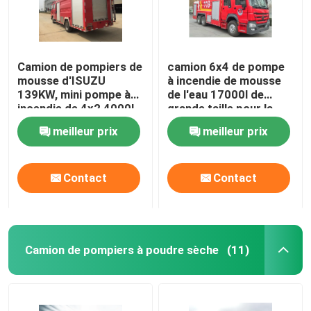
Camion de pompiers de
camion 6x4 de pompe
mousse d'ISUZU
à incendie de mousse
139KW, mini pompe à
de l'eau 17000l de
incendie de 4x2 4000L
grande taille pour la
avec de l'eau de
délivrance du feu
meilleur prix
meilleur prix
mousse
Contact
Contact
Maison
Camion de pompiers à poudre sèche
(11)
Produits
Au sujet de nous