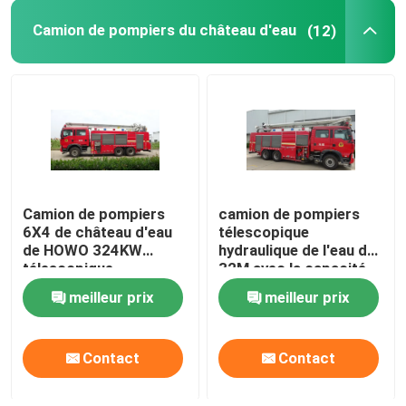
Camion de pompiers du château d'eau
(12)
Bulldozer sur chenilles
Véhicule d'urgence d'ingénierie
Camion de pompiers
camion de pompiers
6X4 de château d'eau
télescopique
de HOWO 324KW
hydraulique de l'eau de
télescopique
32M avec la capacité
hydraulique de 32
de mousse de l'eau
meilleur prix
meilleur prix
mètres
2000L de 5000L
Contact
Contact