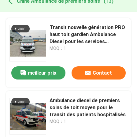
Chine Ambulance de premiers soins
(13)
Transit nouvelle génération PRO
haut toit gardien Ambulance
Diesel pour les services
d'ambulance pour les urgences
MOQ：1
médicales
meilleur prix
Contact
Ambulance diesel de premiers
soins de toit moyen pour le
transit des patients hospitalisés
MOQ：1