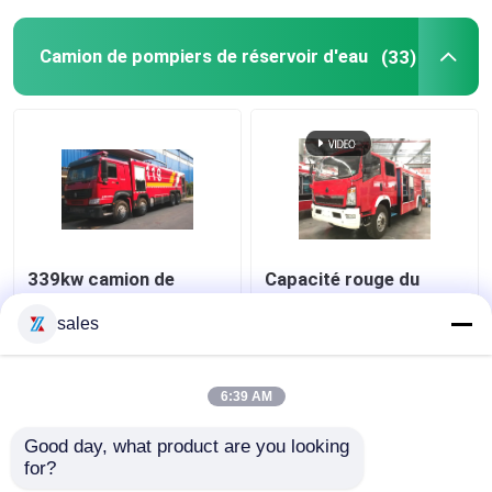
Camion de pompiers de réservoir d'eau
(33)
339kw camion de
Capacité rouge du
pompiers de réservoir
camion de pompiers
d'eau de 25 tonnes
4000L de réservoir
sales
pour la délivrance de
d'eau de couleur de
secours de lutte
HOWO pour la
meilleur prix
meilleur prix
contre l'incendie
pulvérisation
6:39 AM
polyvalente de route
Good day, what product are you looking 
Contact
Contact
for?