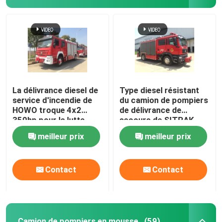
La délivrance diesel de
Type diesel résistant
service d'incendie de
du camion de pompiers
HOWO troque 4x2
de délivrance de
350hp pour la lutte
secours de SITRAK
contre l'incendie
228kw 4x2
meilleur prix
meilleur prix
Maison
Contact
Contact
Produits
Au sujet de nous
Camion de pompiers en mousse
(59)