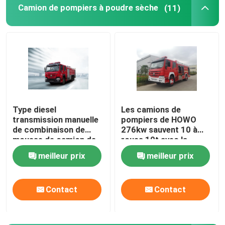
Camion de pompiers à poudre sèche
(11)
Camion de pompiers du château d'eau
Camion de pompiers de réservoir d'eau
Camion de pompier télécommandé à gaz
Type diesel
Les camions de
transmission manuelle
pompiers de HOWO
Camion de pompiers robuste
de combinaison de
276kw sauvent 10 à
mousse de camion de
roues 10t avec la
pompiers de poudre
combinaison de poudre
Camion de pompiers de sauvetage léger
meilleur prix
meilleur prix
sèche
de mousse
multifonctionnelle
Camion de pompiers de forêt
Contact
Contact
Ambulance de premiers soins