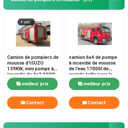
Visite d'usine
Contrôle de qualité
Contactez-nous
Camion de pompiers de
camion 6x4 de pompe
mousse d'ISUZU
à incendie de mousse
139KW, mini pompe à
de l'eau 17000l de
Demandez une citation
incendie de 4x2 4000L
grande taille pour la
avec de l'eau de
délivrance du feu
meilleur prix
meilleur prix
mousse
Camion de pompiers de sauvetage d'urgence
Contact
Contact
Camion de pompiers en mousse
Camion de pompiers à poudre sèche