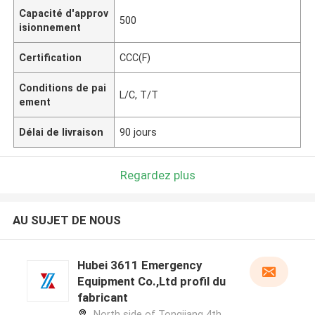
Capacité d'approv
500
isionnement
Certification
CCC(F)
Conditions de pai
L/C, T/T
ement
Délai de livraison
90 jours
Regardez plus
AU SUJET DE NOUS
Hubei 3611 Emergency
Equipment Co.,Ltd profil du
fabricant
North side of Tongjiang 4th