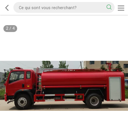
2
/
4