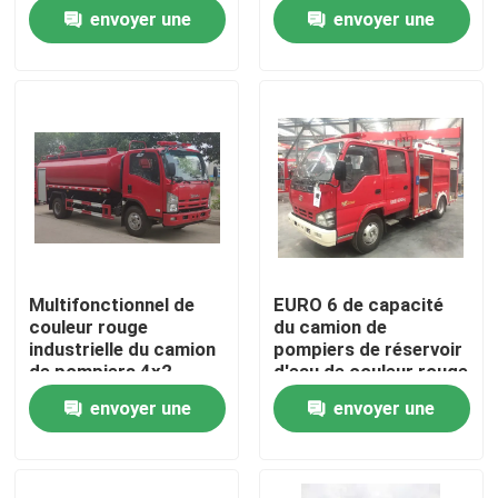
roulé pour la lutte
rouge 10T
envoyer une
envoyer une
contre l'incendie
Visite d'usine
demande
demande
Contrôle de qualité
Contactez-nous
Demandez une citation
Multifonctionnel de
EURO 6 de capacité
couleur rouge
du camion de
Camion de pompiers de sauvetage d'urgence
industrielle du camion
pompiers de réservoir
de pompiers 4x2
d'eau de couleur rouge
8000L d'ISUZU 190HP
d'Isuzu 2000kg
envoyer une
envoyer une
Camion de pompiers en mousse
demande
demande
Camion de pompiers à poudre sèche