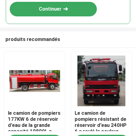
Continuer
produits recommandés
Maison
le camion de pompiers
Le camion de
Produits
177KW 6 de réservoir
pompiers résistant de
d'eau de la grande
réservoir d'eau 240HP
capacité 10800L a
6 a roulé la couleur
Au sujet de nous