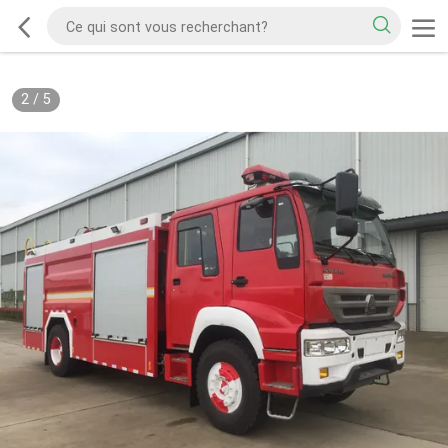
2
/
5