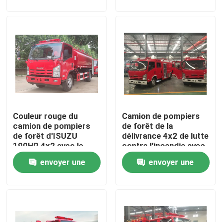
demande
demande
Visite d'usine
Contrôle de qualité
Contactez-nous
Couleur rouge du
Camion de pompiers
Demandez une citation
camion de pompiers
de forêt de la
de forêt d'ISUZU
délivrance 4x2 de lutte
190HP 4x2 avec le
contre l'incendie avec
Camion de pompiers de sauvetage d'urgence
réservoir d'eau 8t
la capacité 2000L
envoyer une
envoyer une
demande
demande
Camion de pompiers en mousse
Camion de pompiers à poudre sèche