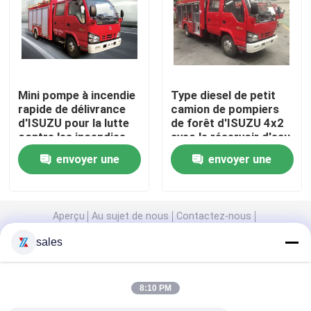
Camion de pompiers du château d'eau
Camion de pompiers de réservoir d'eau
Mini pompe à incendie
Type diesel de petit
rapide de délivrance
camion de pompiers
d'ISUZU pour la lutte
de forêt d'ISUZU 4x2
Camion de pompier télécommandé à gaz
contre les incendies
avec le réservoir d'eau
de forêt
2000L
envoyer une
envoyer une
Camion de pompiers robuste
demande
demande
Camion de pompiers de sauvetage léger
Aperçu
Au sujet de nous
Contactez-nous
Desktop Site
sales
Plan du site
politique de confidentialité
Camion de pompiers de forêt
8:10 PM
Ambulance de premiers soins
Qualité
Camion de pompiers de sauvetage