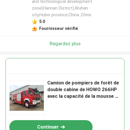
and technological development
zone(Hannan District),Wuhan
city,Hubei province,China ,Chine
5.0
Fournisseur vérifié
Regardez plus
Camion de pompiers de forêt de
double cabine de HOWO 266HP
avec la capacité de la mousse de
l'eau 6000L
Continuer