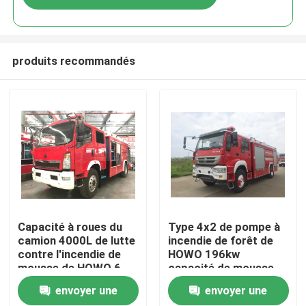
produits recommandés
Maison
Capacité à roues du
Type 4x2 de pompe à
camion 4000L de lutte
incendie de forêt de
contre l'incendie de
HOWO 196kw
Produits
mousse de HOWO 6
capacité de mousse
pour la forêt
de 6 tonnes avec la
envoyer une
envoyer une
double cabine
Au sujet de nous