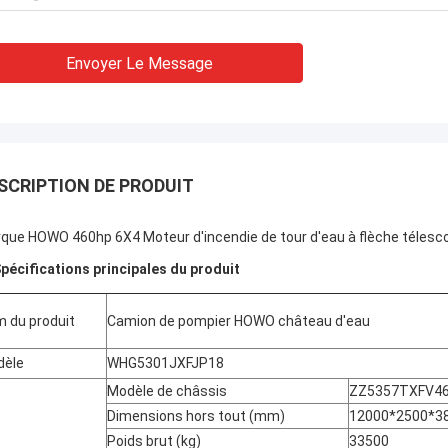
Envoyer Le Message
SCRIPTION DE PRODUIT
que HOWO 460hp 6X4 Moteur d'incendie de tour d'eau à flèche téles
pécifications principales du produit
 du produit
Camion de pompier HOWO château d'eau
dèle
WHG5301JXFJP18
Modèle de châssis
ZZ5357TXFV4
Dimensions hors tout (mm)
12000*2500*3
Poids brut (kg)
33500