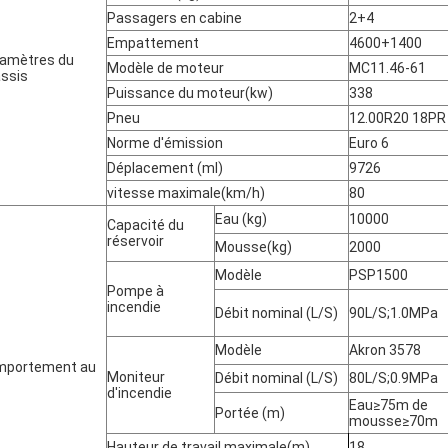
Passagers en cabine
2+4
Empattement
4600+1400
amètres du
Modèle de moteur
MC11.46-61
ssis
Puissance du moteur(kw)
338
Pneu
12.00R20 18PR
Norme d'émission
Euro 6
Déplacement (ml)
9726
vitesse maximale
(
km/h
)
80
Eau (kg)
10000
Capacité du
réservoir
Mousse(kg)
2000
Modèle
PSP1500
Pompe à
incendie
Débit nominal (L/S)
90L/S;1.0MPa
Modèle
Akron 3578
mportement au
Moniteur
Débit nominal (L/S)
80L/S;0.9MPa
d'incendie
Eau
≥
75m de
Portée (m)
mousse
≥
70m
Hauteur de travail maximale(m)
18