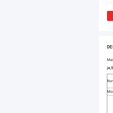
DE
Mar
je
,
S
Nom
Mo