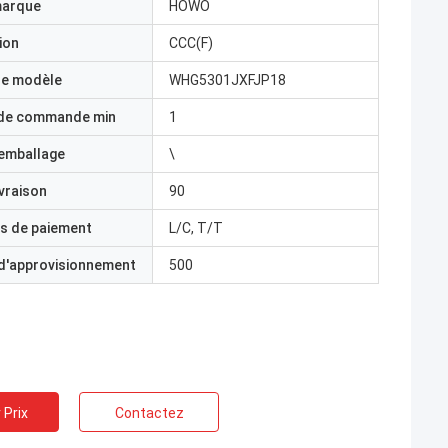
marque
HOWO
ion
CCC(F)
e modèle
WHG5301JXFJP18
 de commande min
1
'emballage
\
ivraison
90
s de paiement
L/C, T/T
 d'approvisionnement
500
 Prix
Contactez