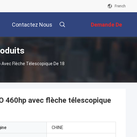
French
Contactez Nous
Demande De
oduits
Soumission
Avec Flèche Télescopique De 18
 460hp avec flèche télescopique
gine
CHINE