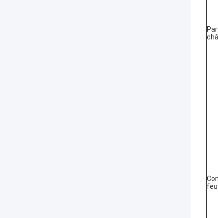
Par
châ
Co
feu