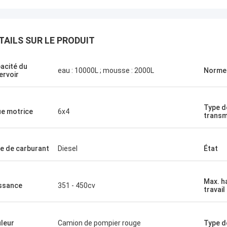
TAILS SUR LE PRODUIT
acité du
eau : 10000L ; mousse : 2000L
Norme 
ervoir
Type d
e motrice
6x4
transm
e de carburant
Diesel
État
Max. h
ssance
351 - 450cv
travail
leur
Camion de pompier rouge
Type d