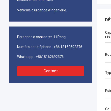
Véhicule d'urgence d'ingénierie
DÉ
Cap
rés
Personne à contacter :
Li Rong
Numéro de téléphone :
+86 18162692376
Rou
Whatsapp :
+8618162692376
Contact
Typ
Pui
Cou