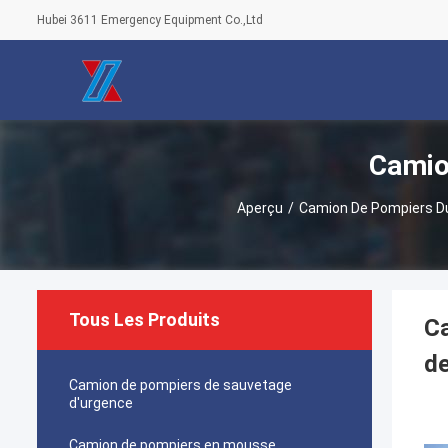
Hubei 3611 Emergency Equipment Co.,Ltd
Camio
Aperçu
/
Camion De Pompiers D
Tous Les Produits
Ca
d
Camion de pompiers de sauvetage
d'urgence
Camion de pompiers en mousse