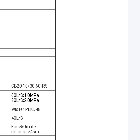
CB20.10/30.60-RS
60L/S;1.0MPa
30L/S;2.0MPa
Wister PLKD48
48L/S
Eau
≥
50m de
mousse
≥
45m