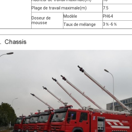
Plage de travail maximale(m)
7.5
Modèle
PH64
Doseur de
mousse
3
％
-6
％
Taux de mélange