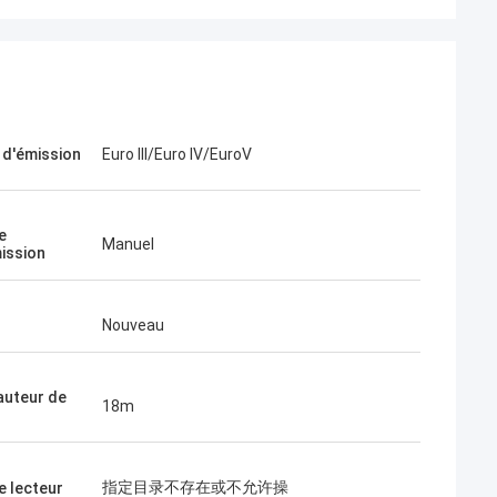
d'émission
Euro III/Euro IV/EuroV
e
Manuel
ission
Nouveau
auteur de
18m
指定目录不存在或不允许操
e lecteur