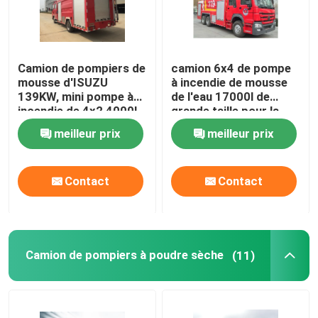
Camion de pompiers de
camion 6x4 de pompe
mousse d'ISUZU
à incendie de mousse
139KW, mini pompe à
de l'eau 17000l de
incendie de 4x2 4000L
grande taille pour la
avec de l'eau de
délivrance du feu
meilleur prix
meilleur prix
mousse
Contact
Contact
Camion de pompiers à poudre sèche
(11)