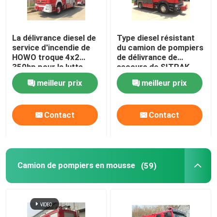
Bulldozer sur chenilles
La délivrance diesel de
Type diesel résistant
service d'incendie de
du camion de pompiers
Véhicule d'urgence d'ingénierie
HOWO troque 4x2
de délivrance de
350hp pour la lutte
secours de SITRAK
contre l'incendie
228kw 4x2
meilleur prix
meilleur prix
Contact
Contact
Camion de pompiers en mousse
(59)