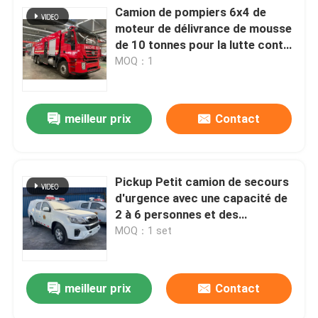
Camion de pompiers 6x4 de
moteur de délivrance de mousse
de 10 tonnes pour la lutte contre
l'incendie de secours
MOQ：1
meilleur prix
Contact
Pickup Petit camion de secours
d'urgence avec une capacité de
2 à 6 personnes et des
capacités de lutte contre les
MOQ：1 set
incendies
meilleur prix
Contact