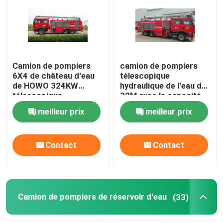
Camion de pompiers
camion de pompiers
6X4 de château d'eau
télescopique
de HOWO 324KW
hydraulique de l'eau de
télescopique
32M avec la capacité
hydraulique de 32
de mousse de l'eau
meilleur prix
meilleur prix
mètres
2000L de 5000L
Contact
Contact
Camion de pompiers de réservoir d'eau
(33)