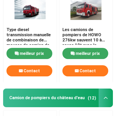
Type diesel
Les camions de
transmission manuelle
pompiers de HOWO
de combinaison de
276kw sauvent 10 à
mousse de camion de
roues 10t avec la
pompiers de poudre
combinaison de poudre
meilleur prix
meilleur prix
sèche
de mousse
multifonctionnelle
Contact
Contact
Camion de pompiers du château d'eau
(12)