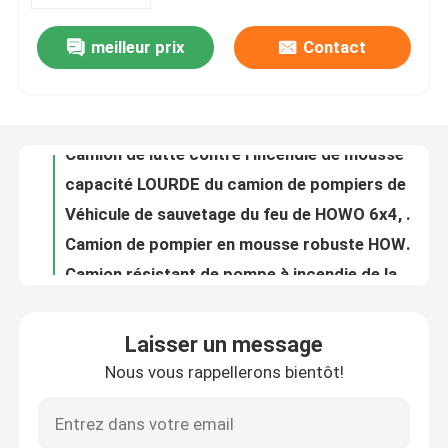
meilleur prix
Contact
Couleur rouge résistante de camion de pompiers de mousse de HOWO 15000l multifonctionnelle
Visite d'usine
Camion de lutte contre l'incendie de mousse de Howo, 6X4 moteur lourd de délivrance de 15 tonnes
capacité LOURDE du camion de pompiers de mousse de l'eau 6x4 15000L pour la lutte contre l'incendie
Contrôle de qualité
Véhicule de sauvetage du feu de HOWO 6x4, grand camion de pompiers 15000L avec de la mousse de l'eau
Camion de pompier en mousse robuste HOWO 17000L pour le sauvetage d'urgence
Contactez-nous
Camion résistant de pompe à incendie de la mousse 276KW multifonctionnel de la tonne 6X4 de 17
Chine BONNE QUALITÉ HOWO 6*4 GRANDE TAILLE 17000L Camion de sauvetage en mousse d'eau
Demandez une citation
Véhicules de secours d'incendie de mousse de l'eau d'ISUZU 4x2 mini 4 tonnes pour la délivrance de secours
Mini camion de pompiers de mousse de bateau-citerne de l'eau d'ISUZU certification ISO9001 de la roue 4 de la tonne 6
Camion de pompiers de sauvetage d'urgence
Camion de pompiers de mousse d'ISUZU 139KW, mini pompe à incendie de 4x2 4000L avec de l'eau de mousse
Laisser un message
Mini camion de lutte contre l'incendie de 190 HP ISUZU 4X2 4000L avec de la mousse
Nous vous rappellerons bientôt!
Camion de pompiers en mousse
CHINE économique 190 HP ISUZU 4X2 camion de lutte contre l'incendie de mousse de 4000 litres
Mini 88KW ISUZU en gros camion de lutte contre l'incendie de réservoir d'eau et de mousse de 2 tonnes
Camion de pompiers à poudre sèche
Mini 120 chevaux 6 roues ISUZU 2000L réservoir d'eau et mousse moteur incendie