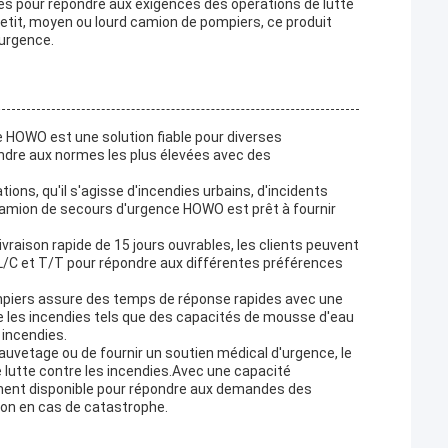
es pour répondre aux exigences des opérations de lutte
etit, moyen ou lourd camion de pompiers, ce produit
'urgence.
e HOWO est une solution fiable pour diverses
ndre aux normes les plus élevées avec des
tions, qu'il s'agisse d'incendies urbains, d'incidents
 camion de secours d'urgence HOWO est prêt à fournir
vraison rapide de 15 jours ouvrables, les clients peuvent
t L/C et T/T pour répondre aux différentes préférences
mpiers assure des temps de réponse rapides avec une
e les incendies tels que des capacités de mousse d'eau
 incendies.
auvetage ou de fournir un soutien médical d'urgence, le
lutte contre les incendies.Avec une capacité
ement disponible pour répondre aux demandes des
tion en cas de catastrophe.