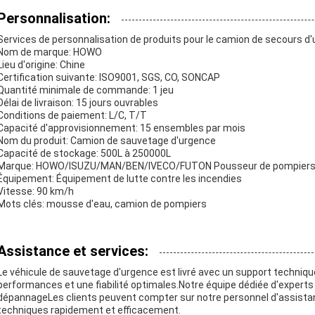
Personnalisation:
Services de personnalisation de produits pour le camion de secours d'
Nom de marque: HOWO
Lieu d'origine: Chine
Certification suivante: ISO9001, SGS, CO, SONCAP
Quantité minimale de commande: 1 jeu
Délai de livraison: 15 jours ouvrables
Conditions de paiement: L/C, T/T
Capacité d'approvisionnement: 15 ensembles par mois
Nom du produit: Camion de sauvetage d'urgence
Capacité de stockage: 500L à 250000L
Marque: HOWO/ISUZU/MAN/BEN/IVECO/FUTON Pousseur de pompier
Équipement: Équipement de lutte contre les incendies
Vitesse: 90 km/h
Mots clés: mousse d'eau, camion de pompiers
Assistance et services:
Le véhicule de sauvetage d'urgence est livré avec un support techniqu
performances et une fiabilité optimales.Notre équipe dédiée d'experts
dépannageLes clients peuvent compter sur notre personnel d'assist
techniques rapidement et efficacement.