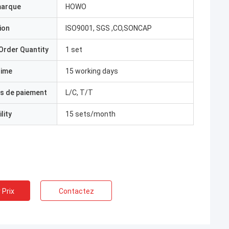
marque
HOWO
ion
ISO9001, SGS ,CO,SONCAP
Order Quantity
1 set
Time
15 working days
s de paiement
L/C, T/T
lity
15 sets/month
 Prix
Contactez