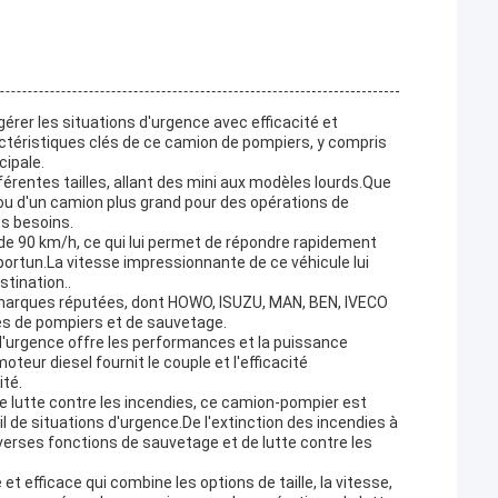
érer les situations d'urgence avec efficacité et
ractéristiques clés de ce camion de pompiers, y compris
cipale.
érentes tailles, allant des mini aux modèles lourds.Que
ou d'un camion plus grand pour des opérations de
os besoins.
e 90 km/h, ce qui lui permet de répondre rapidement
portun.La vitesse impressionnante de ce véhicule lui
stination..
marques réputées, dont HOWO, ISUZU, MAN, BEN, IVECO
ules de pompiers et de sauvetage.
d'urgence offre les performances et la puissance
eur diesel fournit le couple et l'efficacité
ité.
e lutte contre les incendies, ce camion-pompier est
l de situations d'urgence.De l'extinction des incendies à
iverses fonctions de sauvetage et de lutte contre les
t efficace qui combine les options de taille, la vitesse,