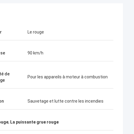
r
Le rouge
sse
90 km/h
té de
Pour les appareils à moteur à combustion
age
on
Sauvetage et lutte contre les incendies
ouge
,
La puissante grue rouge