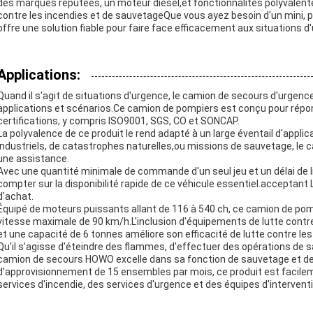
des marques réputées, un moteur diesel,et fonctionnalités polyvalent
contre les incendies et de sauvetageQue vous ayez besoin d'un mini, p
offre une solution fiable pour faire face efficacement aux situations d
Applications:
Quand il s'agit de situations d'urgence, le camion de secours d'urgenc
applications et scénarios.Ce camion de pompiers est conçu pour répo
certifications, y compris ISO9001, SGS, CO et SONCAP.
La polyvalence de ce produit le rend adapté à un large éventail d'applica
industriels, de catastrophes naturelles,ou missions de sauvetage, le
une assistance.
Avec une quantité minimale de commande d'un seul jeu et un délai de li
compter sur la disponibilité rapide de ce véhicule essentiel.acceptan
d'achat.
Équipé de moteurs puissants allant de 116 à 540 ch, ce camion de po
vitesse maximale de 90 km/h.L'inclusion d'équipements de lutte contr
et une capacité de 6 tonnes améliore son efficacité de lutte contre les
Qu'il s'agisse d'éteindre des flammes, d'effectuer des opérations de s
camion de secours HOWO excelle dans sa fonction de sauvetage et de 
d'approvisionnement de 15 ensembles par mois, ce produit est facil
services d'incendie, des services d'urgence et des équipes d'interven