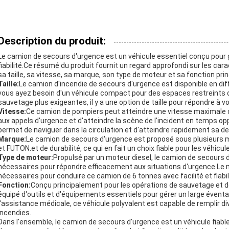
Description du produit:
Le camion de secours d'urgence est un véhicule essentiel conçu pour g
fiabilité.Ce résumé du produit fournit un regard approfondi sur les ca
sa taille, sa vitesse, sa marque, son type de moteur et sa fonction prin
Taille:
Le camion d'incendie de secours d'urgence est disponible en diff
vous ayez besoin d'un véhicule compact pour des espaces restreints 
sauvetage plus exigeantes, il y a une option de taille pour répondre à v
Vitesse:
Ce camion de pompiers peut atteindre une vitesse maximale d
aux appels d'urgence et d'atteindre la scène de l'incident en temps op
permet de naviguer dans la circulation et d'atteindre rapidement sa de
Marque:
Le camion de secours d'urgence est proposé sous plusieurs 
et FUTON.et de durabilité, ce qui en fait un choix fiable pour les véhic
Type de moteur:
Propulsé par un moteur diesel, le camion de secours 
nécessaires pour répondre efficacement aux situations d'urgence.Le mot
nécessaires pour conduire ce camion de 6 tonnes avec facilité et fiabil
Fonction:
Conçu principalement pour les opérations de sauvetage et d
équipé d'outils et d'équipements essentiels pour gérer un large éventai
l'assistance médicale, ce véhicule polyvalent est capable de remplir d
incendies.
Dans l'ensemble, le camion de secours d'urgence est un véhicule fiable e