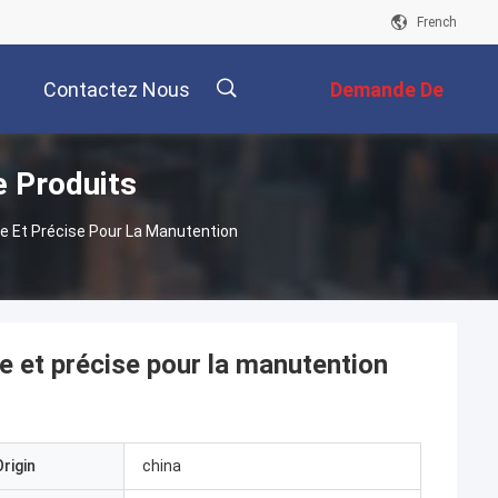
French
Contactez Nous
Demande De
 Produits
Soumission
 Et Précise Pour La Manutention
 et précise pour la manutention
rigin
china