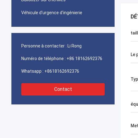
Véhicule d'urgence d'ingénierie
DÉ
tail
Personne à contacter :
Li Rong
Le 
Numéro de téléphone :
+86 18162692376
Whatsapp :
+8618162692376
Typ
Contact
équ
Met