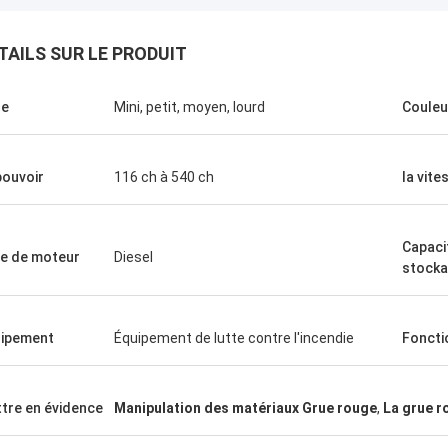
TAILS SUR LE PRODUIT
le
Mini, petit, moyen, lourd
Couleu
pouvoir
116 ch à 540 ch
la vite
Capaci
e de moteur
Diesel
stock
ipement
Équipement de lutte contre l'incendie
Foncti
tre en évidence
Manipulation des matériaux Grue rouge
,
La grue r